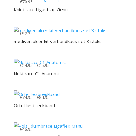
€
70.95
Kniebrace Ligastrap Genu
€
92.25
mediven ulcer kit verbandkous set 3 stuks
Prijsklasse:
€
24.95
-
€
25.95
€24.95
Nekbrace C1 Anatomic
tot
€25.95
Prijsklasse:
€
74.95
-
€
84.95
€74.95
Ortel liesbreukband
tot
€84.95
€
46.95