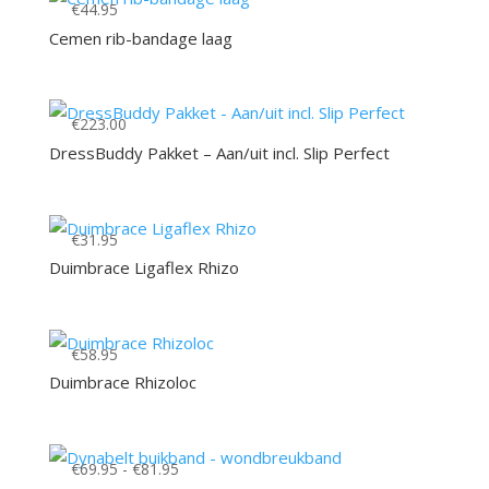
€
44.95
Cemen rib-bandage laag
€
223.00
DressBuddy Pakket – Aan/uit incl. Slip Perfect
€
31.95
Duimbrace Ligaflex Rhizo
€
58.95
Duimbrace Rhizoloc
Prijsklasse:
€
69.95
-
€
81.95