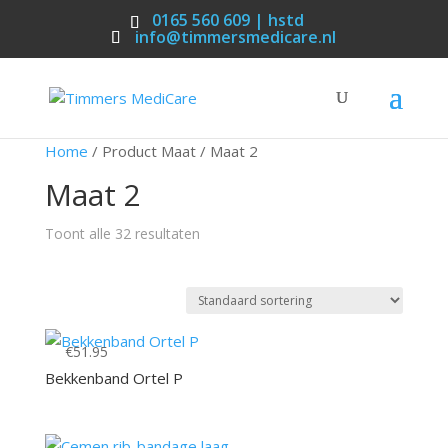
0165 560 609 | hstd
info@timmersmedicare.nl
Home
/ Product Maat / Maat 2
Maat 2
Toont alle 32 resultaten
€
51.95
Bekkenband Ortel P