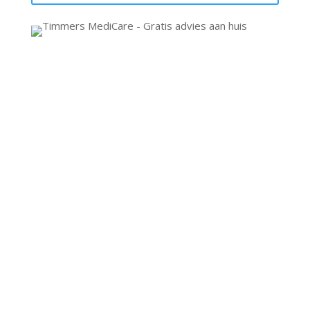
Timmers Medicare
Kade 51
4703 GC Roosendaal
Tel:
0165 560 609
E-mail:
info@timmersmedicare.nl
Openingstijden:
Maandag gesloten
Di t/m Vrij: 09.00 – 17.00 uur