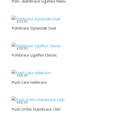
Pols- duimbrace Ligaflex Manu
€
33.95
Polsbrace Dynastab Dual
€
39.95
Polsbrace Ligaflex Classic
€
58.95
Push Care nekbrace
€
68.95
Push Ortho Duimbrace CMC