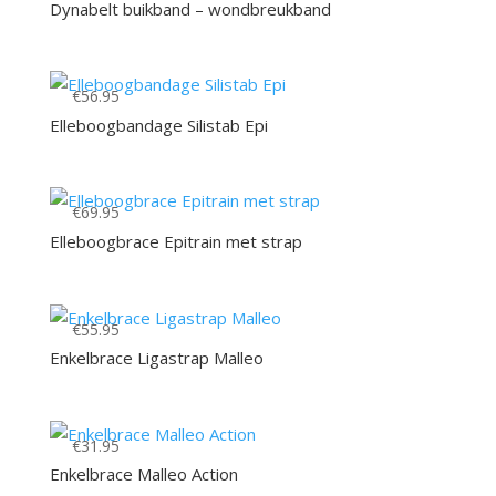
€69.95
Dynabelt buikband – wondbreukband
tot
€81.95
€
56.95
Elleboogbandage Silistab Epi
€
69.95
Elleboogbrace Epitrain met strap
€
55.95
Enkelbrace Ligastrap Malleo
€
31.95
Enkelbrace Malleo Action