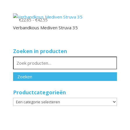
tot
€74.10
Prijsklasse:
€
22.65
-
€
42.55
€22.65
Verbandkous Mediven Struva 35
tot
€42.55
Zoeken in producten
Zoeken
naar:
Zoeken
Productcategorieën