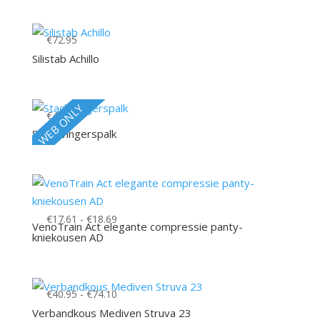
€
72.95
Silistab Achillo
WEB ONLY
€
4.95
Stack vingerspalk
Prijsklasse:
€
17.61
-
€
18.69
VenoTrain Act elegante compressie panty-
€17.61
kniekousen AD
tot
€18.69
Prijsklasse:
€
40.95
-
€
74.10
€40.95
Verbandkous Mediven Struva 23