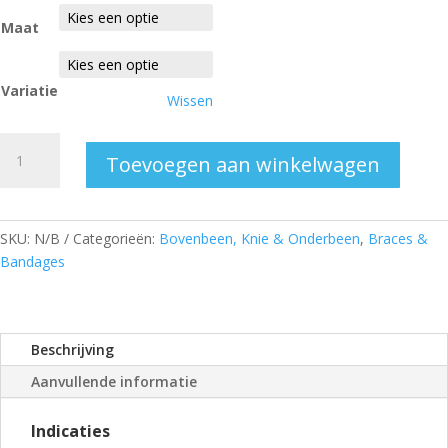
Maat
Variatie
Wissen
Kniebrace
Toevoegen aan winkelwagen
Genu
Ligaflex
gesloten
aantal
SKU:
N/B
Categorieën:
Bovenbeen, Knie & Onderbeen
,
Braces &
Bandages
Beschrijving
Aanvullende informatie
Indicaties