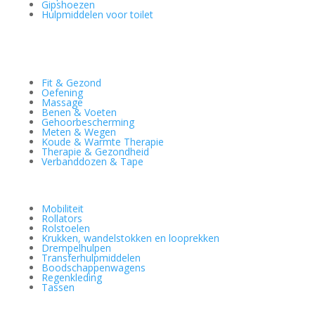
Gipshoezen
Hulpmiddelen voor toilet
Fit & Gezond
Oefening
Massage
Benen & Voeten
Gehoorbescherming
Meten & Wegen
Koude & Warmte Therapie
Therapie & Gezondheid
Verbanddozen & Tape
Mobiliteit
Rollators
Rolstoelen
Krukken, wandelstokken en looprekken
Drempelhulpen
Transferhulpmiddelen
Boodschappenwagens
Regenkleding
Tassen