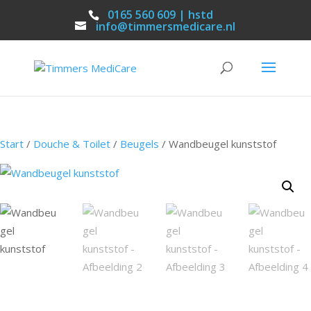
0165 560 609 | hstd
info@timmersmedicare.nl
Start
/
Douche & Toilet
/
Beugels
/ Wandbeugel kunststof