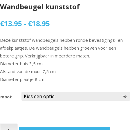
Wandbeugel kunststof
Prijsklasse:
€
13.95
-
€
18.95
€13.95
tot
Deze kunststof wandbeugels hebben ronde bevestigings- en
€18.95
afdekplaatjes. De wandbeugels hebben groeven voor een
betere grip. Verkrijgbaar in meerdere maten.
Diameter buis 3,5 cm
Afstand van de muur 7,5 cm
Diameter plaatje 8 cm
maat
Wandbeugel