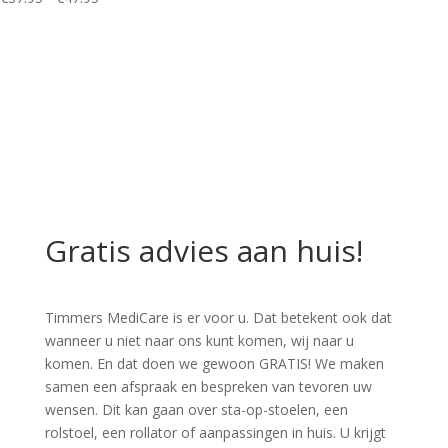
€37.95
€252.95
tot
€47.95
Gratis advies aan huis!
Timmers MediCare is er voor u. Dat betekent ook dat
wanneer u niet naar ons kunt komen, wij naar u
komen. En dat doen we gewoon GRATIS! We maken
samen een afspraak en bespreken van tevoren uw
wensen. Dit kan gaan over sta-op-stoelen, een
rolstoel, een rollator of aanpassingen in huis. U krijgt