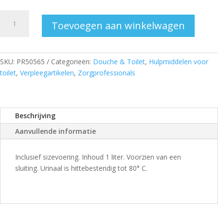
Urinaal
Toevoegen aan winkelwagen
voor
vrouwen
aantal
SKU:
PR50565
Categorieën:
Douche & Toilet
,
Hulpmiddelen voor
toilet
,
Verpleegartikelen
,
Zorgprofessionals
Beschrijving
Aanvullende informatie
Inclusief sizevoering. Inhoud 1 liter. Voorzien van een
sluiting. Urinaal is hittebestendig tot 80° C.