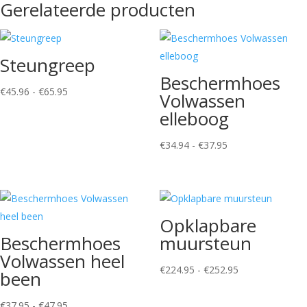
Gerelateerde producten
Steungreep
Beschermhoes
Prijsklasse:
€
45.96
-
€
65.95
Volwassen
€45.96
elleboog
tot
€65.95
Prijsklasse:
€
34.94
-
€
37.95
€34.94
tot
€37.95
Opklapbare
Beschermhoes
muursteun
Volwassen heel
Prijsklasse:
€
224.95
-
€
252.95
been
€224.95
Prijsklasse:
tot
€
37.95
-
€
47.95