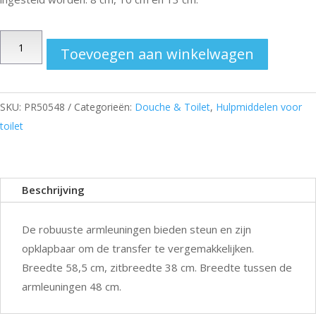
Toiletverhoger
Toevoegen aan winkelwagen
compleet
aantal
SKU:
PR50548
Categorieën:
Douche & Toilet
,
Hulpmiddelen voor
toilet
Beschrijving
De robuuste armleuningen bieden steun en zijn
opklapbaar om de transfer te vergemakkelijken.
Breedte 58,5 cm, zitbreedte 38 cm. Breedte tussen de
armleuningen 48 cm.