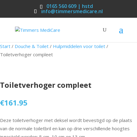
0165 560 609 | hstd
info@timmersmedicare.nl
Start
/
Douche & Toilet
/
Hulpmiddelen voor toilet
/
Toiletverhoger compleet
Toiletverhoger compleet
€
161.95
Deze toiletverhoger met deksel wordt bevestigd op de plaats
van de normale toiletbril en kan op drie verschillende hoogtes
ingesteld worden: 8 cm, 10 cm en 13 cm.