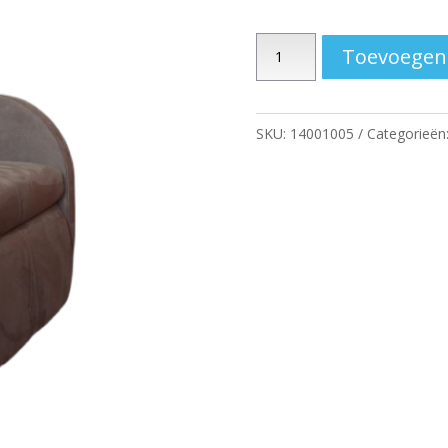
Sta-
Toevoegen
op-
stoel
Omega
SKU:
14001005
Categorieën
aantal