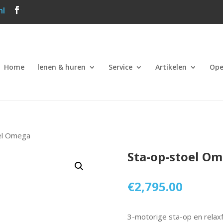
nl
Home
lenen & huren
Service
Artikelen
Ope
el Omega
Sta-op-stoel O
€
2,795.00
3-motorige sta-op en relaxf