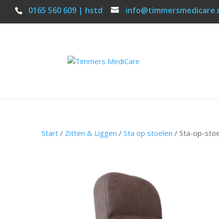
0165 560 609 | hstd
info@timmersmedicare.
Start
/
Zitten & Liggen
/
Sta op stoelen
/ Sta-op-sto