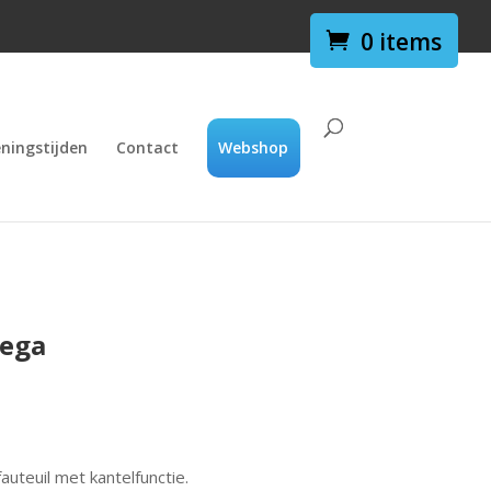
0 items
ningstijden
Contact
Webshop
mega
auteuil met kantelfunctie.