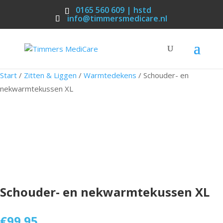
0165 560 609 | hstd
info@timmersmedicare.nl
Start
/
Zitten & Liggen
/
Warmtedekens
/ Schouder- en
nekwarmtekussen XL
Schouder- en nekwarmtekussen XL
€
99.95