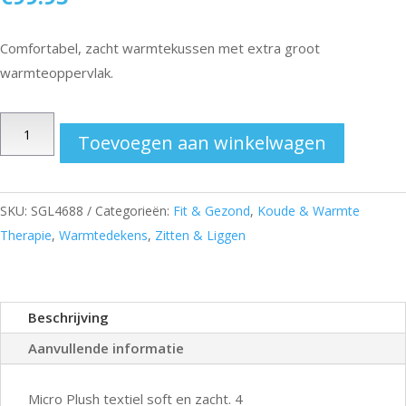
Comfortabel, zacht warmtekussen met extra groot
warmteoppervlak.
Schouder-
Toevoegen aan winkelwagen
en
nekwarmtekussen
XL
SKU:
SGL4688
Categorieën:
Fit & Gezond
,
Koude & Warmte
aantal
Therapie
,
Warmtedekens
,
Zitten & Liggen
Beschrijving
Aanvullende informatie
Micro Plush textiel soft en zacht. 4