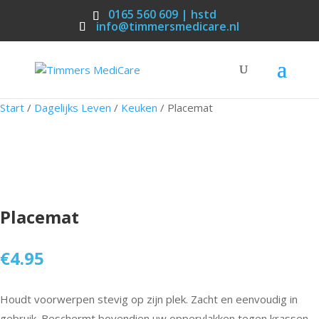
0165 560 609 | hstd
info@timmersmedicare.nl
Start
/
Dagelijks Leven
/
Keuken
/ Placemat
Placemat
€
4.95
Houdt voorwerpen stevig op zijn plek. Zacht en eenvoudig in
gebruik. Beschermt bovendien uw oppervlakken tegen krassen