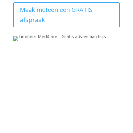
Maak meteen een GRATIS
afspraak
Timmers Medicare
Kade 51
4703 GC Roosendaal
Tel:
0165 560 609
E-mail:
info@timmersmedicare.nl