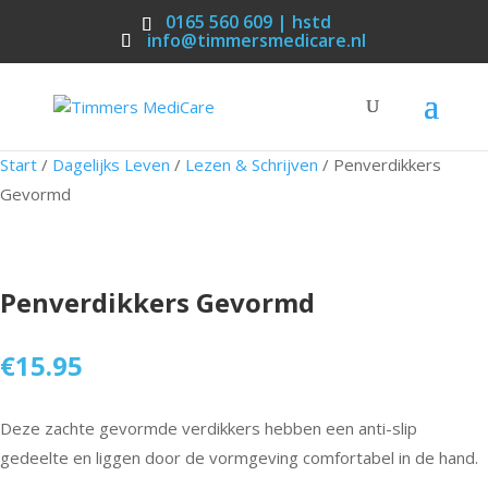
0165 560 609 | hstd
info@timmersmedicare.nl
Start
/
Dagelijks Leven
/
Lezen & Schrijven
/ Penverdikkers
Gevormd
Penverdikkers Gevormd
€
15.95
Deze zachte gevormde verdikkers hebben een anti-slip
gedeelte en liggen door de vormgeving comfortabel in de hand.