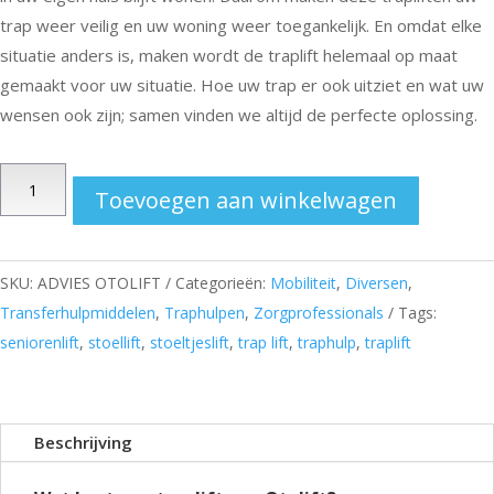
trap weer veilig en uw woning weer toegankelijk. En omdat elke
situatie anders is, maken wordt de traplift helemaal op maat
gemaakt voor uw situatie. Hoe uw trap er ook uitziet en wat uw
wensen ook zijn; samen vinden we altijd de perfecte oplossing.
Otolift
Toevoegen aan winkelwagen
traplift
aantal
SKU:
ADVIES OTOLIFT
Categorieën:
Mobiliteit
,
Diversen
,
Transferhulpmiddelen
,
Traphulpen
,
Zorgprofessionals
Tags:
seniorenlift
,
stoellift
,
stoeltjeslift
,
trap lift
,
traphulp
,
traplift
Beschrijving