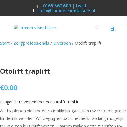
0165 560 609 | hstd
info@timmersmedicare.nl
Start
/
Zorgprofessionals
/
Diversen
/ Otolift traplift
Otolift traplift
€
0.00
Langer thuis wonen met een Otolift traplift.
Als traplopen niet meer zo makkelijk gaat, kan uw trap een grote
hindernis worden. Wij begrijpen dat u het liefst zo lang mogelijk
in uw eigen huis blijft wonen. Daarom maken deze trapliften uw