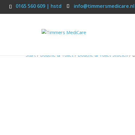
0165 560 609 | hstd
info@timmersmedicare.nl
Start
/
Douche & Toilet
/
Douche & Toilet Stoelen
/ 