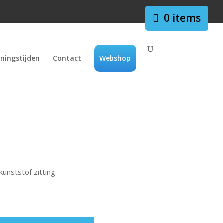
0 items
ningstijden
Contact
Webshop
unststof zitting.