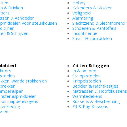
uken
Hobby
en & Drinken
Kalenders & Klokken
jpers
Veiligheid
ssen & Aankleden
Alarmering
lpmiddelen voor steunkousen
Slechtziend & Slechthorend
dicijnen
Schoenen & Pantoffels
en & Schrijven
Incontinentie
Smart Hulpmiddelen
biliteit
Zitten & Liggen
lators
In & om bed
lstoelen
Sta op stoelen
ukken, wandelstokken en
Trippelstoelen
oprekken
Bedden & Nachtkastjes
empelhulpen
Matrassen & Hoofdkussen
ansferhulpmiddelen
Warmtedekens
odschappenwagens
Kussens & Bescherming
genkleding
Zit & Rug Kussens
ssen