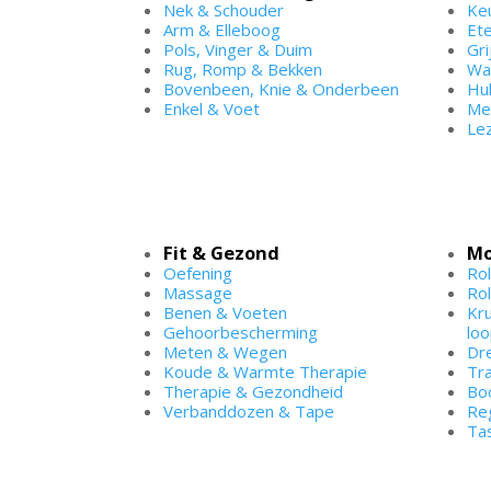
Nek & Schouder
Ke
Arm & Elleboog
Et
Pols, Vinger & Duim
Gri
Rug, Romp & Bekken
Wa
Bovenbeen, Knie & Onderbeen
Hu
Enkel & Voet
Me
Lez
Fit & Gezond
Mo
Oefening
Rol
Massage
Ro
Benen & Voeten
Kr
Gehoorbescherming
lo
Meten & Wegen
Dr
Koude & Warmte Therapie
Tr
Therapie & Gezondheid
Bo
Verbanddozen & Tape
Re
Ta