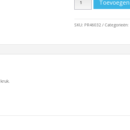
Toevoegen
aantal
SKU:
PR46032
Categorieën:
kruk.