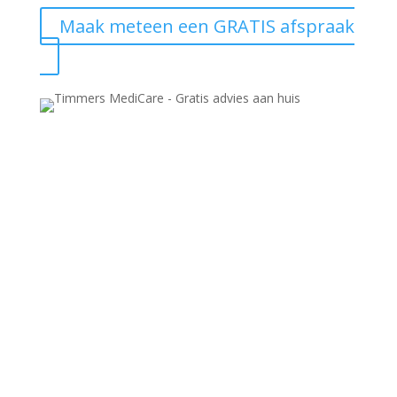
Maak meteen een GRATIS afspraak
Timmers Medicare
Kade 51
4703 GC Roosendaal
Tel:
0165 560 609
E-mail:
info@timmersmedicare.nl
Openingstijden: