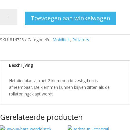
Dienblad
Toevoegen aan winkelwagen
voor
Topro
Troja
5G
SKU:
814728
Categorieën:
Mobiliteit
,
Rollators
en
Pegasus
aantal
Beschrijving
Het dienblad zit met 2 klemmen bevestigd en is
afneembaar. De klemmen kunnen blijven zitten als de
rollator ingeklapt wordt.
Gerelateerde producten