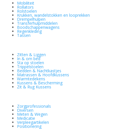
Mobiliteit
Rollators
Rolstoelen
Krukken, wandelstokken en looprekken
Drempelhulpen
Transferhulpmiddelen
Boodschappenwagens
Regenkleding
Tassen
Zitten & Liggen
In & om bed
Sta op stoelen
Trippelstoelen
Bedden & Nachtkastjes
Matrassen & Hoofdkussens
Warmtedekens
Kussens & Bescherming
Zit & Rug Kussens
Zorgprofessionals
Diversen
Meten & Wegen
Medicatie
Verpleegartikelen
Positionering