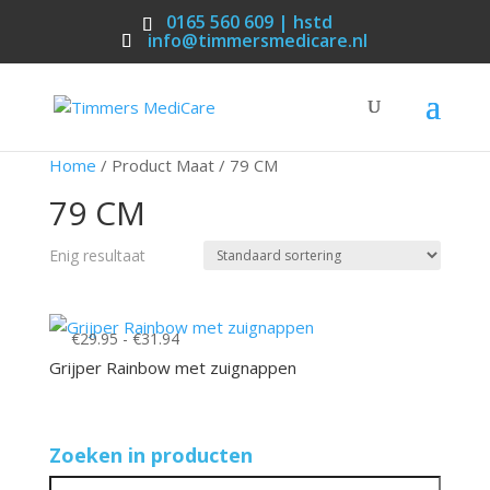
0165 560 609 | hstd
info@timmersmedicare.nl
Home
/ Product Maat / 79 CM
79 CM
Enig resultaat
Prijsklasse:
€
29.95
-
€
31.94
€29.95
Grijper Rainbow met zuignappen
tot
€31.94
Zoeken in producten
Zoeken