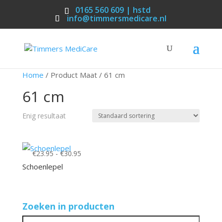
0165 560 609 | hstd
info@timmersmedicare.nl
Home
/ Product Maat / 61 cm
61 cm
Enig resultaat
Prijsklasse:
€
23.95
-
€
30.95
€23.95
Schoenlepel
tot
€30.95
Zoeken in producten
Zoeken