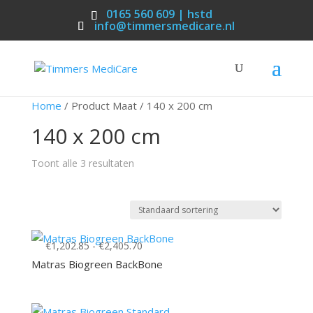
0165 560 609 | hstd
info@timmersmedicare.nl
Home
/ Product Maat / 140 x 200 cm
140 x 200 cm
Toont alle 3 resultaten
Prijsklasse:
€
1,202.85
-
€
2,405.70
€1,202.85
Matras Biogreen BackBone
tot
€2,405.70