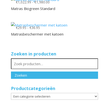
Prijsklasse:
€
1,022.99
-
€
1,980.00
€1,022.99
Matras Biogreen Standard
tot
€1,980.00
Prijsklasse:
€
29.95
-
€
36.95
€29.95
Matrasbeschermer met katoen
tot
€36.95
Zoeken in producten
Zoeken
naar:
Zoeken
Productcategorieën